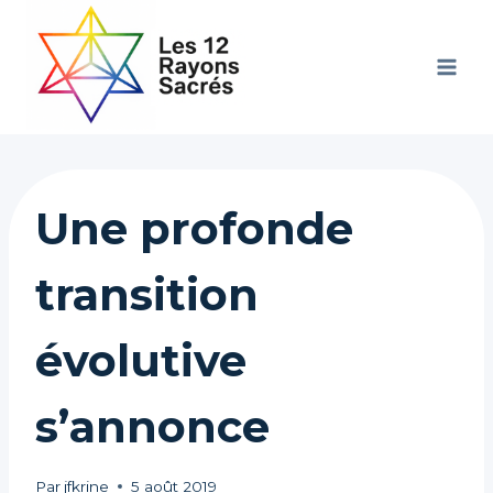
Aller
au
contenu
Une profonde
transition
évolutive
s’annonce
Par
jfkrine
5 août 2019