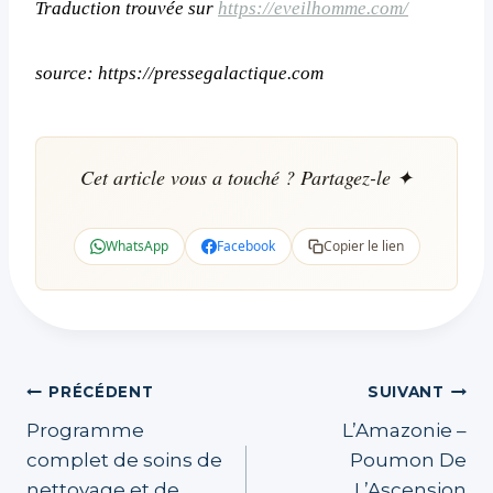
Traduction trouvée sur
https://eveilhomme.com/
source: https://pressegalactique.com
Cet article vous a touché ? Partagez-le ✦
WhatsApp
Facebook
Copier le lien
Navigation
PRÉCÉDENT
SUIVANT
Programme
L’Amazonie –
de
complet de soins de
Poumon De
l’article
nettoyage et de
L’Ascension