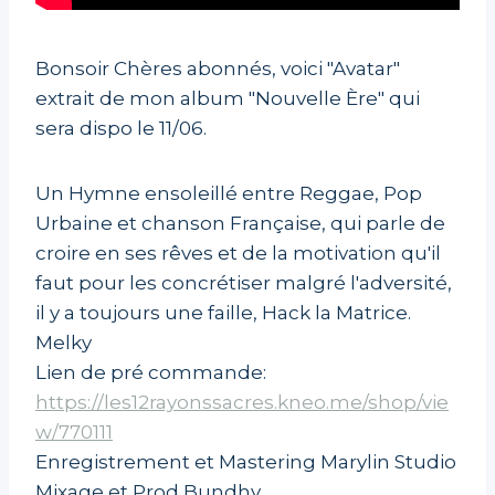
Bonsoir Chères abonnés,
voici
"Avatar"
extrait de mon album "Nouvelle Ère" qui
sera dispo le 11/06.
Un Hymne ensoleillé entre Reggae, Pop
Urbaine et chanson Française, qui parle de
croire en ses rêves et de la motivation qu'il
faut pour les concrétiser malgré l'adversité,
il y a toujours une faille, Hack la Matrice.
Melky
Lien de pré commande:
https://les12rayonssacres.kneo.me/shop/vie
w/770111
Enregistrement et Mastering Marylin Studio
Mixage et Prod Bundhy