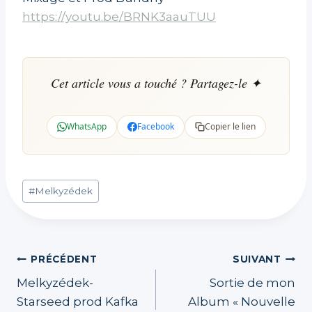
https://youtu.be/BRNK3aauTUU
Cet article vous a touché ? Partagez-le ✦
WhatsApp
Facebook
Copier le lien
Étiquettes
#
Melkyzédek
de
la
publication :
Navigation
PRÉCÉDENT
SUIVANT
Melkyzédek-
Sortie de mon
de
Starseed prod Kafka
Album « Nouvelle