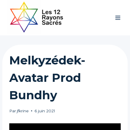
Aller
au
contenu
Melkyzédek-
Avatar Prod
Bundhy
Par
jfkrine
6 juin 2021