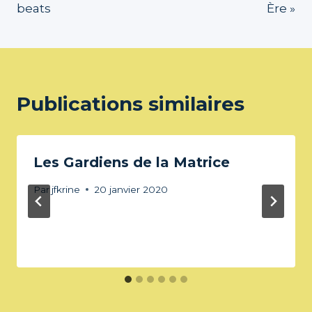
l’article
beats
Ère »
Publications similaires
Les Gardiens de la Matrice
Par
jfkrine
20 janvier 2020