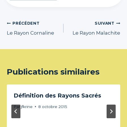
la
publication :
Navigation
PRÉCÉDENT
SUIVANT
Le Rayon Cornaline
Le Rayon Malachite
de
l’article
Publications similaires
Définition des Rayons Sacrés
Par
jfkrine
8 octobre 2015