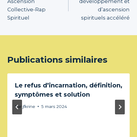
Ascension
développement et
l’article
Collective-Rap
d’ascension
Spirituel
spirituels accéléré
Publications similaires
Le refus d’incarnation, définition,
symptômes et solution
Par
jfkrine
5 mars 2024