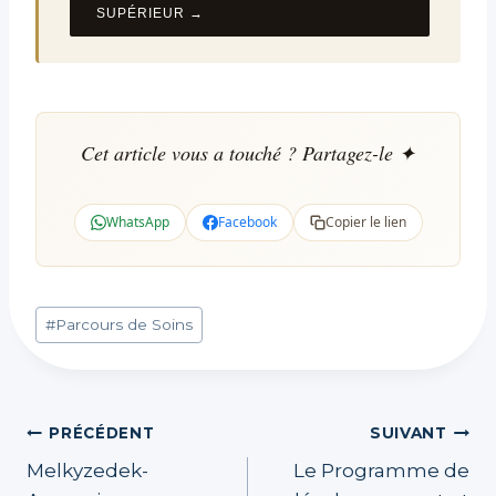
SUPÉRIEUR →
Cet article vous a touché ? Partagez-le ✦
WhatsApp
Facebook
Copier le lien
Étiquettes
#
Parcours de Soins
de
la
publication :
Navigation
PRÉCÉDENT
SUIVANT
Melkyzedek-
Le Programme de
de